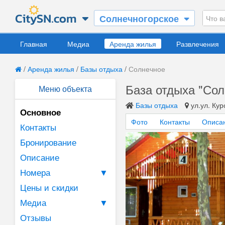
Солнечногорское
Главная
Медиа
Аренда жилья
Развлечения
/
Аренда жилья
/
Базы отдыха
/
Солнечное
База отдыха "Сол
Меню объекта
Базы отдыха
ул.ул. Кур
Основное
Фото
Контакты
Описа
Контакты
Бронирование
Описание
Номера
▼
Цены и скидки
Медиа
▼
Отзывы