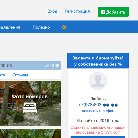
Вход
Регистрация
Добавить
ъявления
Полезно
Звоните и бронируйте!
у собственника без %
-09-08
#R1399
рта
Отзывы
Фото номеров
Любовь
+7(978)803-
-
показать телефон
На сайте с 2018 года
Скажите владельцу, что нашли
его объект на CitySN.com