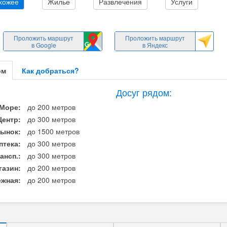
хожее
Жилье
Развлечения
Услуги
Проложить маршрут
Проложить маршрут
в Google
в Яндекс
ом
Как добраться?
Досуг рядом:
Море:
до 200 метров
Центр:
до 300 метров
ынок:
до 1500 метров
птека:
до 300 метров
ансп.:
до 300 метров
газин:
до 200 метров
жная:
до 200 метров