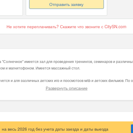
Отправить заявку
Не хотите переплачивать? Скажите что звоните с CitySN.com
а "Солнечное" имеется зал для проведения тренингов, семинаров и различны
ором и магнитофоном. Имеется массажный стол.
уется и для различных детских игр и просмотров м/ф и детских фильмов. По
Развернуть описание
одителей в организации досуга детей и их общения. В зале расположен детски
тор, т.д.
на весь 2026 год без учета даты заезда и даты выезда