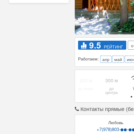
9.5
о
РЕЙТИНГ
Работаем:
апр
май
ию
Уборка
Сейф
Контакты прямые (бе
Любовь
+7(978)803-
-