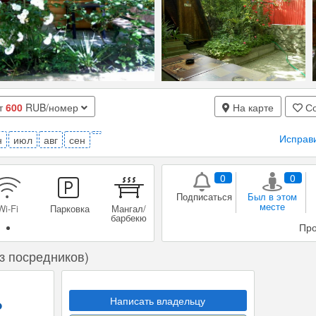
т
600
RUB/номер
На карте
Со
Исправ
н
июл
авг
сен
0
0
Подписаться
Был в этом
месте
Про
з посредников)
Написать владельцу