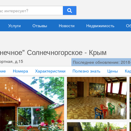
Услуги
Отзывы
Новости
Недвижимость
Об
нечное" Солнечногорское - Крым
ортная, д.15
Последнее обновление: 2018
ние
Номера
Характеристики
Полезно знать
Цены
Ка