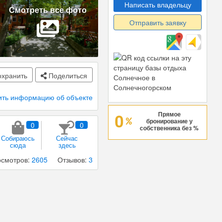
Написать владельцу
Смотреть все фото
Отправить заявку
хранить
Поделиться
ить информацию об объекте
Прямое
бронирование у
0
0
собственника без %
Собираюсь
Сейчас
сюда
здесь
смотров:
2605
Отзывов:
3