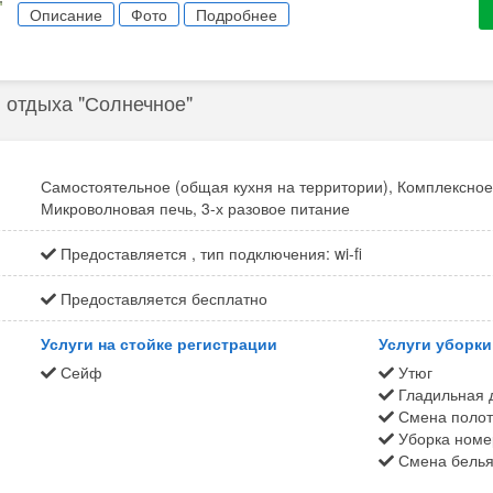
Санузел в номере (душ, туалет, умывальник)
Описание
Фото
Подробнее
Кабельные канал
Телевизор
Холодильник
 отдыха "Солнечное"
Самостоятельное (общая кухня на территории), Комплексное
Микроволновая печь, 3-х разовое питание
Предоставляется , тип подключения: wi-fi
Предоставляется бесплатно
Услуги на стойке регистрации
Услуги уборки 
Сейф
Утюг
Гладильная 
Смена полоте
Уборка номер
Смена белья 