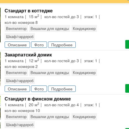
Стандарт в коттедже
2
1 комната
15 м
кол-во гостей до 3
этаж: 1
кол-во номеров 8
Вентилятор
Вешалки для одежды
Кондиционер
Шкаф/гардероб
Санузел в номере (душ, туалет, умывальник)
Описание
Фото
Подробнее
Кабельные канал
Телевизор
Холодильник
Закарпатский домик
2
1 комната
12 м
кол-во гостей до 3
этаж: 1
кол-во номеров 2
Вентилятор
Вешалки для одежды
Кондиционер
Шкаф/гардероб
Санузел в номере (душ, туалет, умывальник)
Описание
Фото
Подробнее
Кабельные канал
Телевизор
Холодильник
Стандарт в финском домике
2
1 комната
20 м
кол-во гостей до 4
этаж: 1
кол-во номеров 10
Вентилятор
Вешалки для одежды
Кондиционер
Шкаф/гардероб