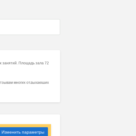
х занятий. Площадь зала 72
 отзывам многих отдыхающих
й уголок, библиотека,
Изменить параметры