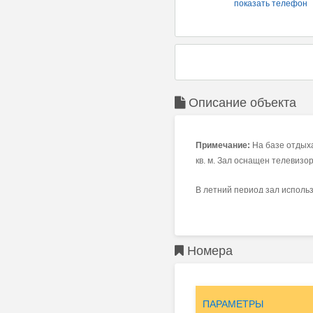
показать телефон
Описание объекта
Примечание:
На базе отдых
кв. м. Зал оснащен телевиз
В летний период зал использ
этот зал здорово выручает р
карандаши, игрушки, конcтрук
Номера
ПАРАМЕТРЫ