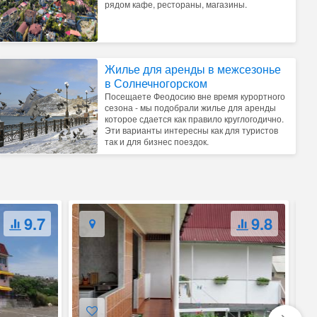
рядом кафе, рестораны, магазины.
Жилье для аренды в межсезонье
в Солнечногорском
Посещаете Феодосию вне время курортного
сезона - мы подобрали жилье для аренды
которое сдается как правило круглогодично.
Эти варианты интересны как для туристов
так и для бизнес поездок.
9.7
9.8