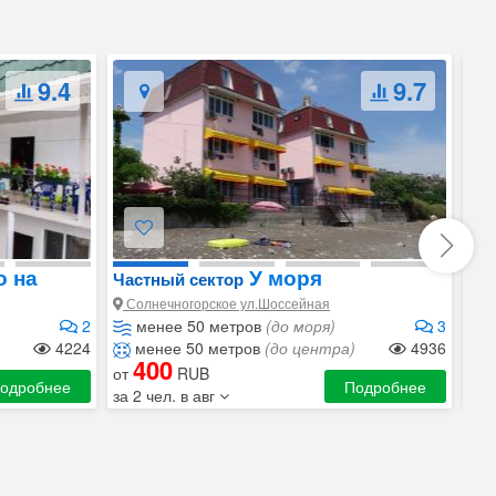
9.4
9.7
 на
У моря
Частный сектор
Ча
Солнечногорское ул.Шоссейная
Со
2
менее 50 метров
(до моря)
3
4224
менее 50 метров
(до центра)
4936
м
400
от
RUB
от
одробнее
Подробнее
за 2 чел. в авг
за 