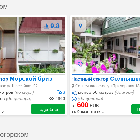
ком
9.8
Морской бриз
Солнышко
ктор
Частный сектор
Солнышке
кое ул.Шоссейная 22
Солнечногорское ул.Приморская 18
метров
(до моря)
3
менее 50 метров
(до моря)
ров
(до центра)
4863
(до центра)
600
от
RUB
Подробнее
П
г
за 2 чел. в авг
ногорском