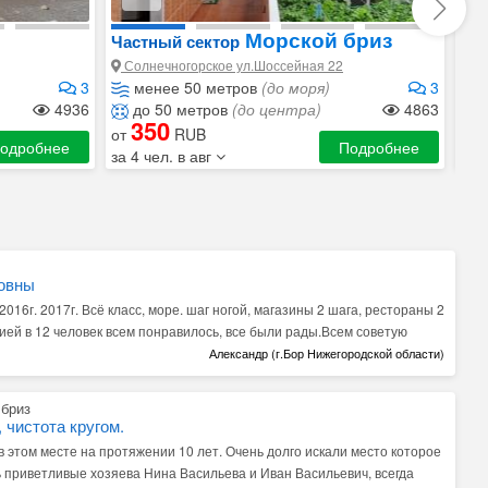
Морской бриз
Частный сектор
Ча
Солнечногорское ул.Шоссейная 22
Со
3
менее 50 метров
(до моря)
3
4936
до 50 метров
(до центра)
4863
м
350
от
RUB
от
одробнее
Подробнее
за 4 чел. в авг
за 
овны
016г. 2017г. Всё класс, море. шаг ногой, магазины 2 шага, рестораны 2
ией в 12 человек всем понравилось, все были рады.Всем советую
Александр (г.Бор Нижегородской области)
 бриз
 чистота кругом.
 этом месте на протяжении 10 лет. Очень долго искали место которое
 приветливые хозяева Нина Васильева и Иван Васильевич, всегда