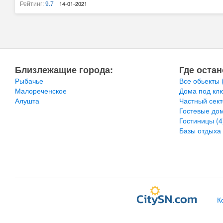
неспешным шагом. До центра посёлка также 5 минут. Возле дома дост
Рейтинг:
9.7
14-01-2021
можно купить все необходимое. На Территории много места для стоян
обязательно приедем снова.
Близлежащие города:
Где остан
Рыбачье
Все обьекты
Малореченское
Дома под кл
Алушта
Частный сек
Гостевые до
Гостиницы
(4
Базы отдыха
К