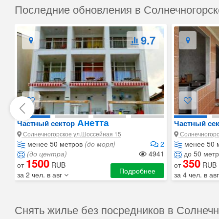
Последние обновления в Солнечногорс
9.7
Анетта
Частный сектор
Частный се
Солнечногорское ул.Шоссейная 15
Солнечногорс
менее 50 метров
(до моря)
2
менее 50 
(до центра)
4941
до 50 мет
1500
350
от
RUB
от
RUB
Подробнее
за 2 чел. в авг
за 4 чел. в ав
Снять жилье без посредников в Солнеч