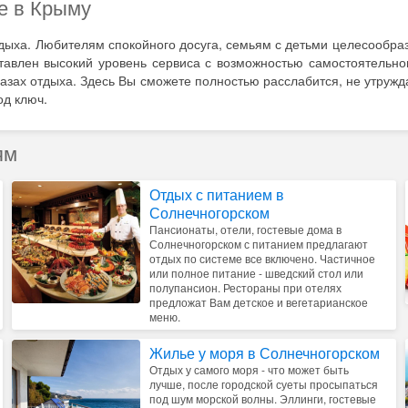
е в Крыму
дыха. Любителям спокойного досуга, семьям с детьми целесообра
авлен высокий уровень сервиса с возможностью самостоятельног
 базах отдыха. Здесь Вы сможете полностью расслабится, не утру
од ключ.
ям
Отдых с питанием в
Солнечногорском
Пансионаты, отели, гостевые дома в
Солнечногорском с питанием предлагают
отдых по системе все включено. Частичное
или полное питание - шведский стол или
полупансион. Рестораны при отелях
предложат Вам детское и вегетарианское
меню.
Жилье у моря в Солнечногорском
Отдых у самого моря - что может быть
лучше, после городской суеты просыпаться
под шум морской волны. Эллинги, гостевые