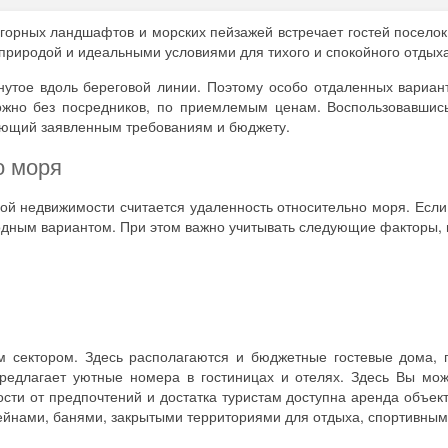
 горных ландшафтов и морских пейзажей встречает гостей поселок
 природой и идеальными условиями для тихого и спокойного отдыха
нутое вдоль береговой линии. Поэтому особо отдаленных вариант
можно без посредников, по приемлемым ценам. Воспользовавши
яющий заявленным требованиям и бюджету.
о моря
й недвижимости считается удаленность относительно моря. Если 
ыгодным вариантом. При этом важно учитывать следующие факторы
ым сектором. Здесь располагаются и бюджетные гостевые дома,
едлагает уютные номера в гостиницах и отелях. Здесь Вы може
ости от предпочтений и достатка туристам доступна аренда объе
ейнами, банями, закрытыми территориями для отдыха, спортивным