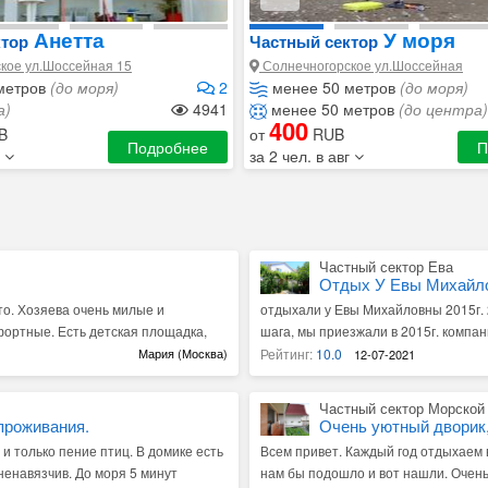
Анетта
У моря
ктор
Частный сектор
кое ул.Шоссейная 15
Солнечногорское ул.Шоссейная
метров
(до моря)
2
менее 50 метров
(до моря)
а)
4941
менее 50 метров
(до центра)
400
B
от
RUB
Подробнее
П
г
за 2 чел. в авг
Частный сектор Ева
Отдых У Евы Михайл
то. Хозяева очень милые и
отдыхали у Евы Михайловны 2015г. 2
фортные. Есть детская площадка,
шага, мы приезжали в 2015г. компан
ател но приедем ещё. Рекомендую
посетить этот райский уголок.
Мария (Москва)
Рейтинг:
10.0
12-07-2021
Частный сектор Морской
проживания.
Очень уютный дворик,
и только пение птиц. В домике есть
Всем привет. Каждый год отдыхаем в
енавязчив. До моря 5 минут
нам бы подошло и вот нашли. Очень