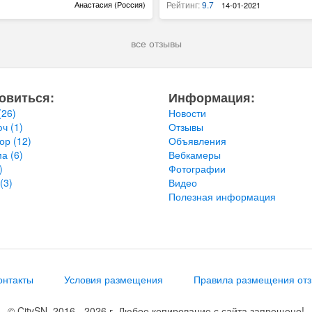
аточное количество магазинов где
находили для нас месте. Очень чист
Анастасия (Россия)
Рейтинг:
9.7
14-01-2021
ки машин. На следующий год
магазинов, столовая. Можно жарить
Васильевича). Очень уютный дворик,
все отзывы
очень полюбили это место Иван Васи
снова мчим туда. Ждите в гости из 
овиться:
Информация:
(26)
Новости
юч
(1)
Отзывы
тор
(12)
Объявления
ма
(6)
Вебкамеры
)
Фотографии
(3)
Видео
Полезная информация
онтакты
Условия размещения
Правила размещения от
© CitySN, 2016 - 2026 г. Любое копирование с сайта запрещено!