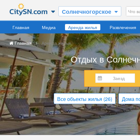
Солнечногорское
Главная
Медиа
Аренда жилья
Развлечения
Главная
/
Аренда жилья
Отдых в Солнечн
Все объекты жилья
(26)
Дома п