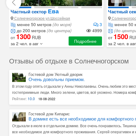
Ева
Частный сектор
Частный се
Солнечногорское ул.Шоссейная
Солнечногорс
менее 50 метров
(до моря)
3
менее 50 
до 200 метров
(до центра)
4999
(до центр
1300
1500
от
RUB
от
RU
Подробнее
за 2 чел. в авг
за 2 чел. в ав
Отзывы об отдыхе в Солнечногорском
Гостевой дом Уютный дворик
Очень довольны приемом.
В этом году опять отдыхали у Анны Николаевны. Очень любим это мес
гостеприимные люди. Много зелени, цветов, всё ухожено. Номера ком
дети её очень полюбили. Огромное спасибо хозяевам за приём. Обяз
Рейтинг:
10.0
18-08-2022
всём.
Гостевой дом Кипарис
В домике есть все необходимое для комфортного 
Отдыхали в июле в отдельном домике. Все очень понравилось. Тишина 
все необходимое для комфортного проживания. Сергей оперативен и н